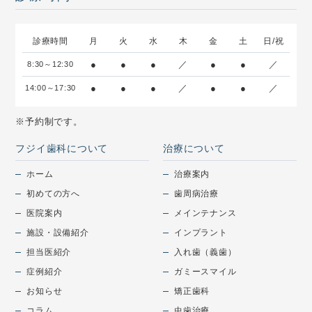
診療時間
月
火
水
木
金
土
日/祝
●
●
●
／
●
●
／
8:30～12:30
●
●
●
／
●
●
／
14:00～17:30
※予約制です。
フジイ歯科について
治療について
ホーム
治療案内
初めての方へ
歯周病治療
医院案内
メインテナンス
施設・設備紹介
インプラント
担当医紹介
入れ歯（義歯）
症例紹介
ガミースマイル
お知らせ
矯正歯科
コラム
虫歯治療