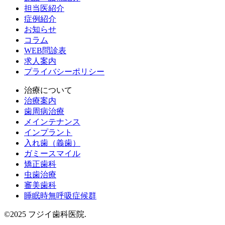
担当医紹介
症例紹介
お知らせ
コラム
WEB問診表
求人案内
プライバシーポリシー
治療について
治療案内
歯周病治療
メインテナンス
インプラント
入れ歯（義歯）
ガミースマイル
矯正歯科
虫歯治療
審美歯科
睡眠時無呼吸症候群
©2025 フジイ歯科医院.