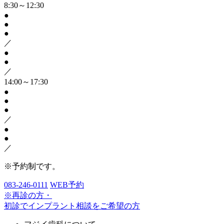
8:30～12:30
●
●
●
／
●
●
／
14:00～17:30
●
●
●
／
●
●
／
※予約制です。
083-246-0111
WEB予約
※再診の方・
初診でインプラント相談をご希望の方