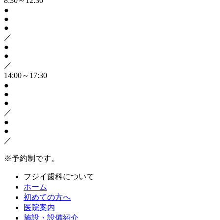
8:30～12:30
●
●
●
／
●
●
／
14:00～17:30
●
●
●
／
●
●
／
※予約制です。
フジイ歯科について
ホーム
初めての方へ
医院案内
施設・設備紹介