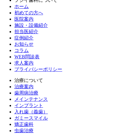
フジイ歯科について
ホーム
初めての方へ
医院案内
施設・設備紹介
担当医紹介
症例紹介
お知らせ
コラム
WEB問診表
求人案内
プライバシーポリシー
治療について
治療案内
歯周病治療
メインテナンス
インプラント
入れ歯（義歯）
ガミースマイル
矯正歯科
虫歯治療