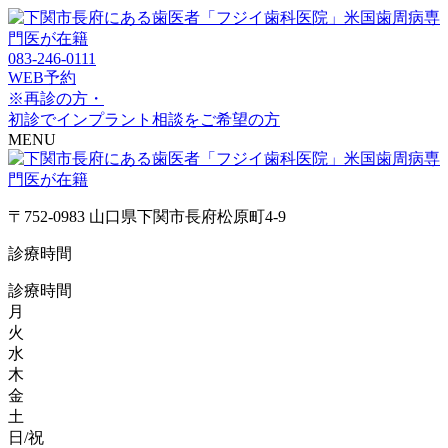
083-246-0111
WEB予約
※再診の方・
初診でインプラント相談をご希望の方
MENU
〒752-0983 山口県下関市長府松原町4-9
診療時間
診療時間
月
火
水
木
金
土
日/祝